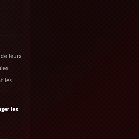
de leurs
ules
t les
ger les