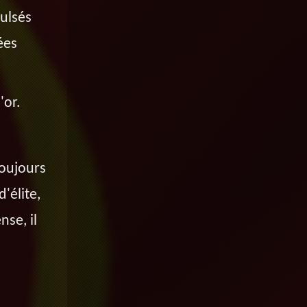
pulsés
ées
'or.
toujours
'élite,
nse, il