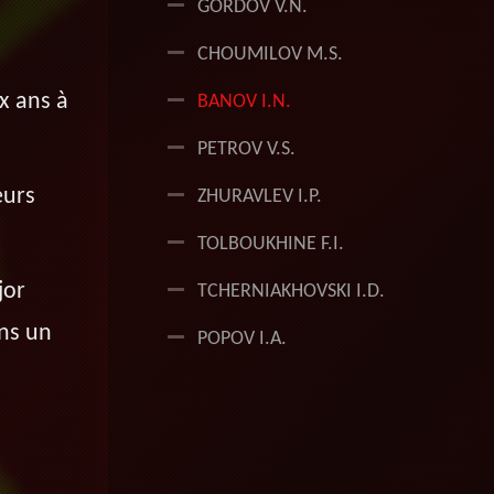
GORDOV V.N.
CHOUMILOV M.S.
x ans à
BANOV I.N.
PETROV V.S.
eurs
ZHURAVLEV I.P.
TOLBOUKHINE F.I.
jor
TCHERNIAKHOVSKI I.D.
ans un
POPOV I.A.